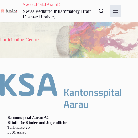
Skip
Swiss-Ped-IBrainD
to
Swiss Pediatric Inflammatory Brain
content
Disease Registry
Participating Centres
Kantonsspital Aarau AG
Klinik für Kinder und Jugendliche
Tellstrasse 25
5001 Aarau