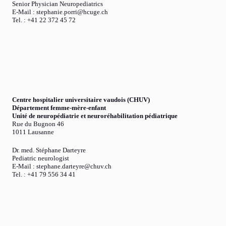
Senior Physician Neuropediatrics
E-Mail : stephanie.porri@hcuge.ch
Tel. : +41 22 372 45 72
Centre hospitalier universitaire vaudois (CHUV)
Département femme-mère-enfant
Unité de neuropédiatrie et neuroréhabilitation pédiatrique
Rue du Bugnon 46
1011 Lausanne
Dr. med. Stéphane Darteyre
Pediatric neurologist
E-Mail : stephane.darteyre@chuv.ch
Tel. : +41 79 556 34 41